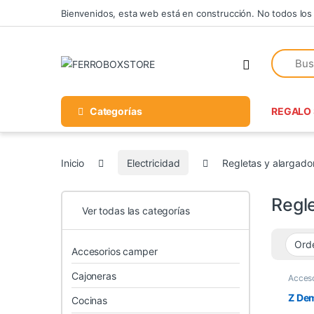
Skip to navigation
Skip to content
Bienvenidos, esta web está en construcción. No todos los
Categorías
REGALO 
Inicio
Electricidad
Regletas y alargado
Regl
Ver todas las categorías
Accesorios camper
Cajoneras
Acceso
Acceso
venta
Z De
Cocinas
multih
cable 