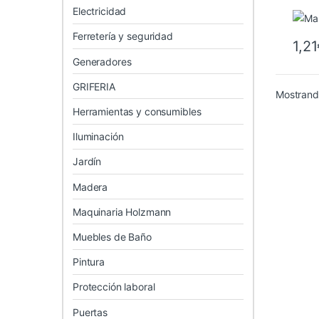
tenaza
Electricidad
Arranc
Aspira
cargad
Ferretería y seguridad
Cable 
1,21
baterí
cinta 
Generadores
conex
pasac
para t
GRIFERIA
Cargad
Mostrando
y acce
señali
Herramientas y consumibles
Cepill
Cerraj
cortafr
Iluminación
film pa
Colas 
Compr
Jardín
cepillo
bidone
Discos
Madera
inglet
Embudo
Maquinaria Holzmann
Enchuf
bases
Esmeri
Muebles de Baño
Esponj
Ferret
Fresad
Pintura
Genera
Grapad
Herram
Protección laboral
Herram
Herram
Herram
Puertas
Herram