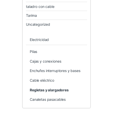
Hidrol
sierra
,
taladro con cable
Lija d
y esco
autom
Tarima
Maleti
Mandos
recept
Uncategorized
soldar
Martil
Mezcl
mader
Otros 
Electricidad
Paleta
Patas,
Pilas
,
sargen
Pilas
silicon
Puntas
Punter
Cajas y conexiones
martill
Rasca
Reglet
Enchufes interruptores y bases
Remac
Rodap
mesa
,
Cable eléctrico
Spray
machi
atornil
Regletas y alargadores
colum
Tijera
cuchil
clavos
Canaletas pasacables