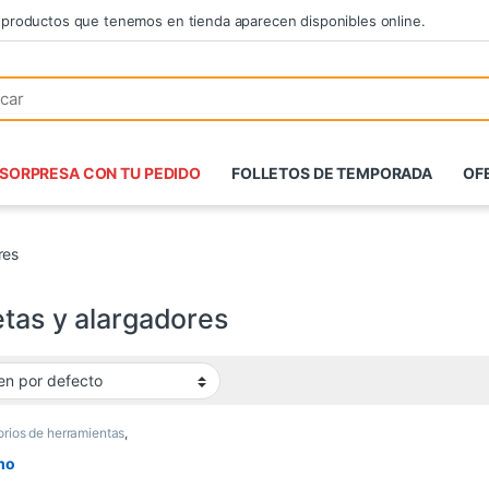
 productos que tenemos en tienda aparecen disponibles online.
SORPRESA CON TU PEDIDO
FOLLETOS DE TEMPORADA
OF
res
etas y alargadores
rios de herramientas
,
rios de puertas y
nas
,
Accesorios
mo
erramienta
,
Alambre y
acero
,
Alicates y