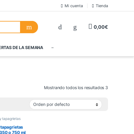
Mi cuenta
Tienda
0,00
€
ERTAS DE LA SEMANA
–
Mostrando todos los resultados 3
y tapagrietas
 tapagrietas
 350 o 750 ml