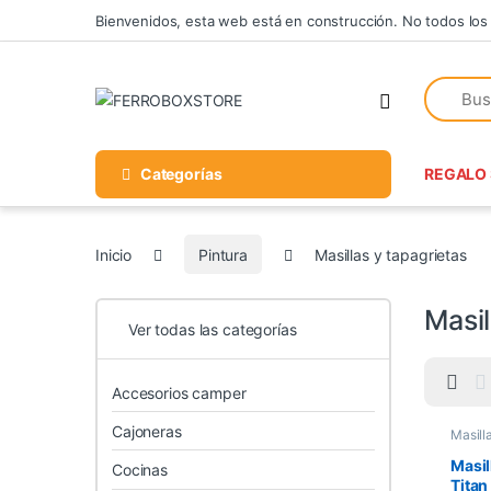
Skip to navigation
Skip to content
Bienvenidos, esta web está en construcción. No todos los
Categorías
REGALO 
Inicio
Pintura
Masillas y tapagrietas
Masil
Ver todas las categorías
Accesorios camper
Cajoneras
Masill
Masil
Cocinas
Titan