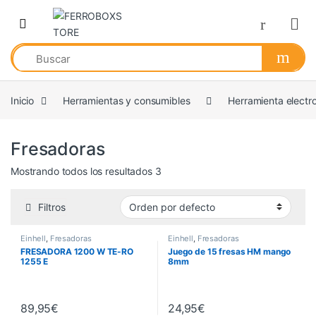
Skip to navigation
Skip to content
Inicio
Herramientas y consumibles
Herramienta electro
Fresadoras
Mostrando todos los resultados 3
Filtros
Einhell
,
Fresadoras
Einhell
,
Fresadoras
FRESADORA 1200 W TE-RO
Juego de 15 fresas HM mango
1255 E
8mm
89,95
€
24,95
€