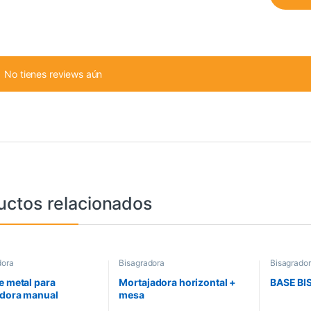
No tienes reviews aún
uctos relacionados
dora
Bisagradora
Bisagrado
e metal para
Mortajadora horizontal +
BASE B
dora manual
mesa