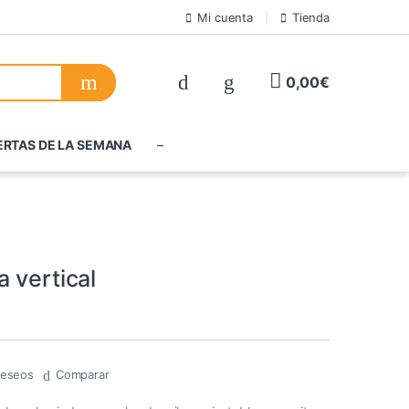
Mi cuenta
Tienda
0,00
€
ERTAS DE LA SEMANA
–
 vertical
 deseos
Comparar