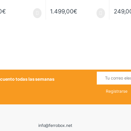
0
€
1.499,00
€
249,0
cuento todas las semanas
info@ferrobox.net