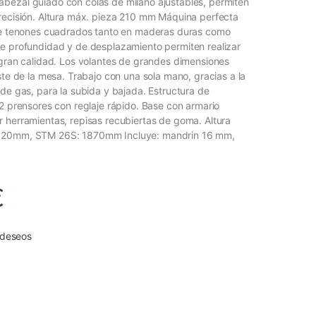
bezal guiado con colas de milano ajustables, permiten
recisión. Altura máx. pieza 210 mm Máquina perfecta
 de tenones cuadrados tanto en maderas duras como
e profundidad y de desplazamiento permiten realizar
 gran calidad. Los volantes de grandes dimensiones
ste de la mesa. Trabajo con una sola mano, gracias a la
 de gas, para la subida y bajada. Estructura de
 2 prensores con reglaje rápido. Base con armario
 herramientas, repisas recubiertas de goma. Altura
720mm, STM 26S: 1870mm Incluye: mandrin 16 mm,
€
e deseos