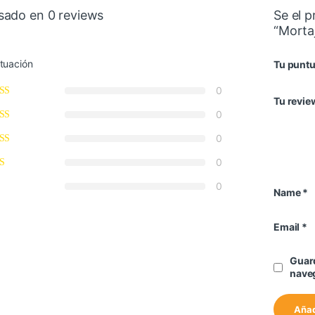
sado en 0 reviews
Se el 
“Mortaj
tuación
Tu punt
0
Tu revie
0
0
0
0
Name
*
Email
*
Guard
naveg