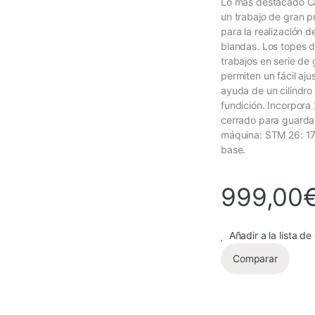
Lo más destacado Ca
un trabajo de gran p
para la realización
blandas. Los topes d
trabajos en serie de
permiten un fácil aju
ayuda de un cilindro
fundición. Incorpora
cerrado para guardar
máquina: STM 26: 1
base.
999,00
Añadir a la lista d
Comparar