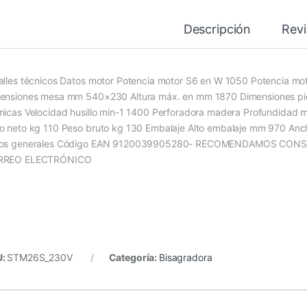
Descripción
Rev
alles técnicos Datos motor Potencia motor S6 en W 1050 Potencia mo
ensiones mesa mm 540×230 Altura máx. en mm 1870 Dimensiones pie
nicas Velocidad husillo min-1 1400 Perforadora madera Profundida
o neto kg 110 Peso bruto kg 130 Embalaje Alto embalaje mm 970 A
os generales Código EAN 9120039905280- RECOMENDAMOS CON
RREO ELECTRÓNICO
U:
STM26S_230V
Categoría:
Bisagradora